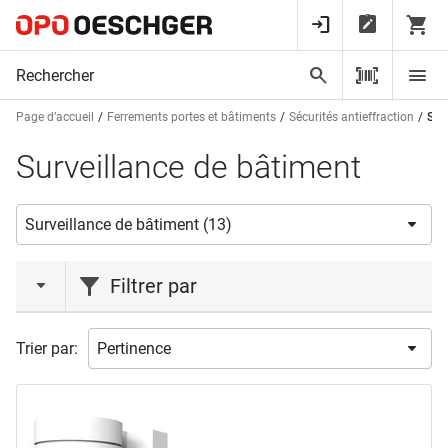
Page d’accueil
Ferrements portes et bâtiments
Sécurités antieffraction
Sur
Surveillance de bâtiment
Filtrer par
marques
Trier par:
BURG WÄCHTER
(3)
SOMFY
(9)
STEINEL
(1)