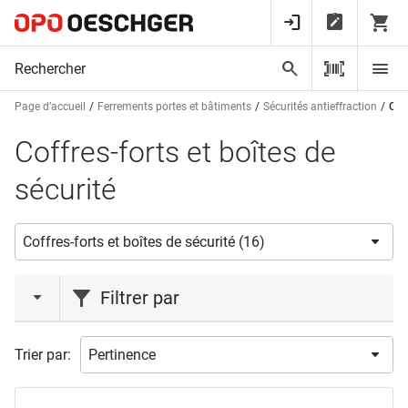
Page d’accueil
Ferrements portes et bâtiments
Sécurités antieffraction
Coff
Coffres-forts et boîtes de
sécurité
Filtrer par
marques
Trier par:
BURG WÄCHTER
(4)