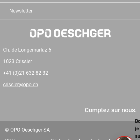
Newsletter
Ch. de Longemarlaz 6
1023 Crissier
+41 (0)21 632 82 32
crissier@opo.ch
Comptez sur nous.
Bo
je
© OPO Oeschger SA
su