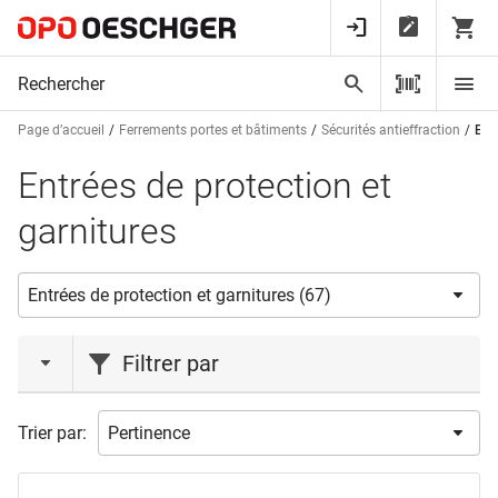
Page d’accueil
Ferrements portes et bâtiments
Sécurités antieffraction
Ent
Entrées de protection et
garnitures
Filtrer par
marques
Trier par:
GLUTZ
(36)