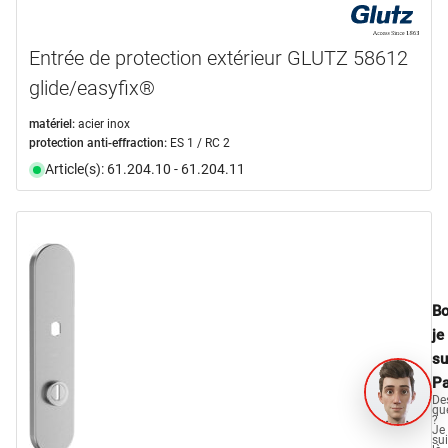
Entrée de protection extérieur GLUTZ 58612
glide/easyfix®
matériel:
acier inox
protection anti-effraction:
ES 1 / RC 2
Article(s): 61.204.10 - 61.204.11
Bo
je
su
Pa
De
qu
?
Je
su