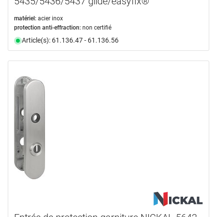
5435/5436/5437 glide/easyfix®
matériel:
acier inox
protection anti-effraction:
non certifié
Article(s): 61.136.47 - 61.136.56