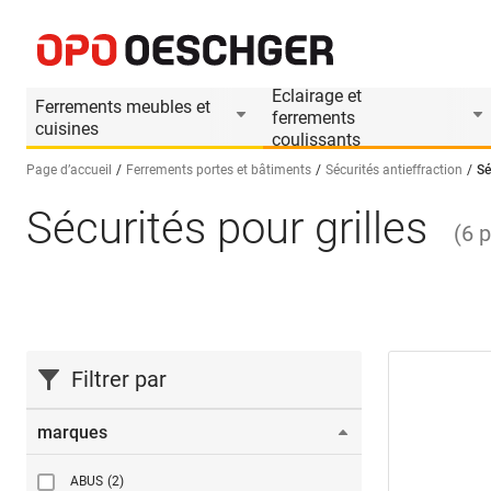
Eclairage et
Ferrements meubles et
ferrements
cuisines
coulissants
Page d’accueil
Ferrements portes et bâtiments
Sécurités antieffraction
Sé
Sécurités pour grilles
Sélectionnez une langue (FR)
(
6
p
Filtrer par
marques
ABUS
(2)