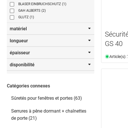
BLASER EINBRUCHSCHUTZ
(1)
GAH ALBERTS
(2)
GLUTZ
(1)
matériel
Sécurit
longueur
acier
(5)
GS 40
acier inox
(1)
épaisseur
300,0 mm
(1)
Article(s)
320,0 mm
(1)
disponibilité
5,0 mm
(1)
370,0 mm
(1)
600,0 mm
(1)
disponible du stock
(6)
Catégories connexes
Sûretés pour fenêtres et portes (63)
Serrures à pêne dormant + chaînettes
de porte (21)