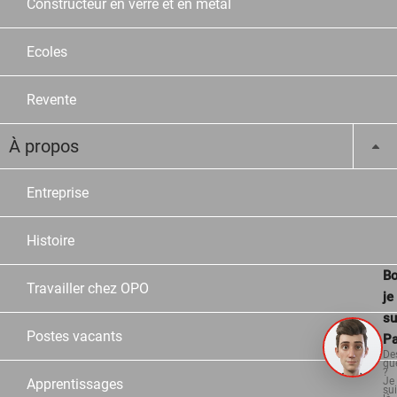
Constructeur en verre et en métal
Ecoles
Revente
À propos
Entreprise
Histoire
Bo
Travailler chez OPO
je
su
Postes vacants
Pa
De
qu
?
Je
Apprentissages
su