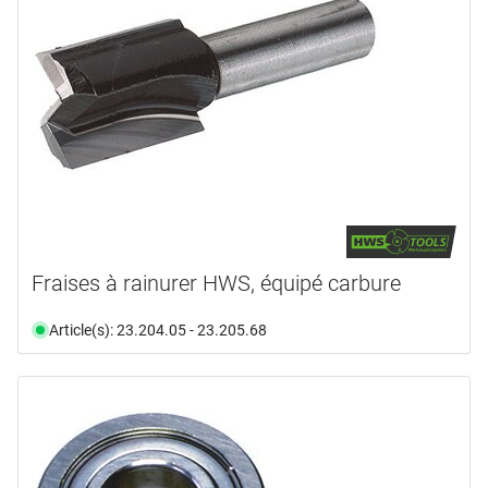
ALBIN KRAUS
(7)
ARBORTECH
(10)
BOSCH PROFESSIONAL
(6)
FAMAG
(1)
FESTOOL
(112)
FISCH
(1)
en voir plus ...
type de produit
Fraises à rainurer HWS, équipé carbure
Accessoires
(23)
Article(s): 23.204.05 - 23.205.68
Broche
(5)
Broyeur
(3)
Ciseau
(1)
Coffre
(2)
Coupe
(23)