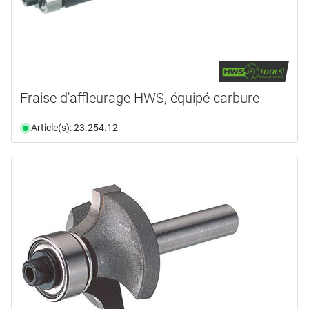
4
(1)
disponibilité
document
(8)
19,0 mm
(1)
vidéo
(13)
disponible du stock
(170)
n'est plus disponible
(128)
Fraise d'affleurage HWS, équipé carbure
Article(s): 23.254.12