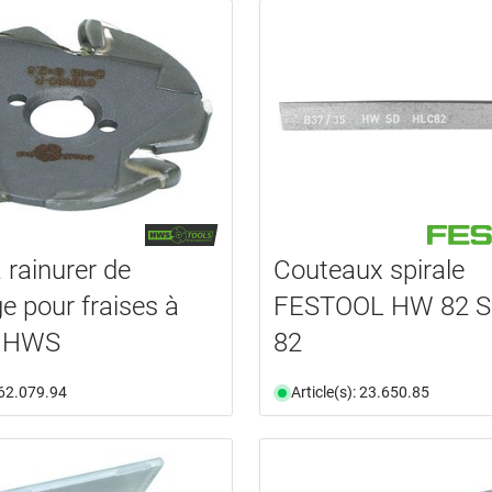
 rainurer de
Couteaux spirale
e pour fraises à
FESTOOL HW 82 S
s HWS
82
: 62.079.94
Article(s): 23.650.85