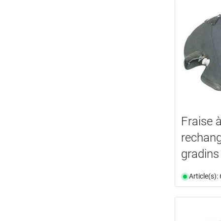
Fraise à
rechang
gradin
Article(s)