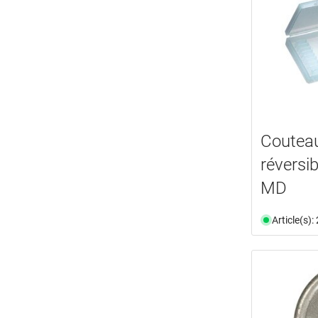
Couteau
réversi
MD
Article(s)