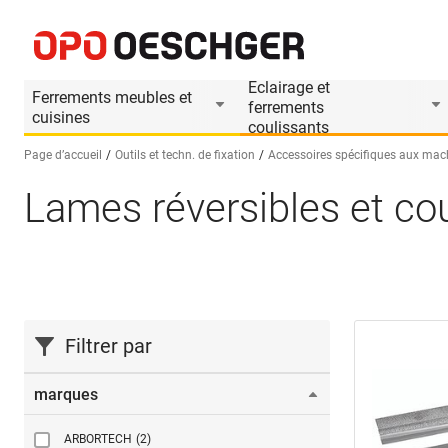
Eclairage et
Ferrements meubles et
ferrements
cuisines
coulissants
Page d’accueil
Outils et techn. de fixation
Accessoires spécifiques aux mac
Lames réversibles et co
Sélectionnez une langue (FR)
Filtrer par
marques
ARBORTECH
(2)