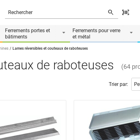
Ferrements portes et
Ferrements pour verre
bâtiments
et métal
hines
Lames réversibles et couteaux de raboteuses
uteaux de raboteuses
(
64
pr
Trier par: