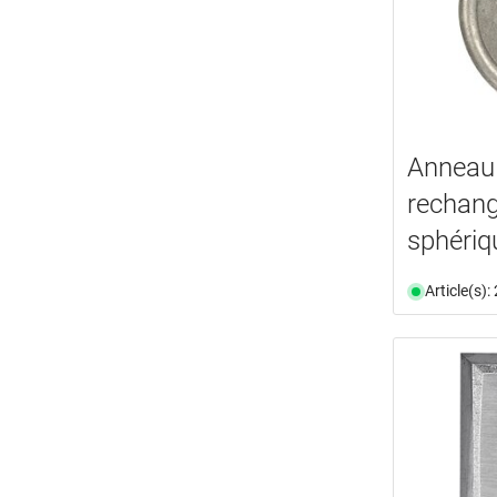
Anneau
rechang
sphéri
Article(s)