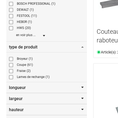
BOSCH PROFESSIONAL
(1)
DEWALT
(1)
FESTOOL
(11)
HEBOR
(1)
HWS
(20)
Couteau
en voir plus ...
rabote
type de produit
Article(s)
Broyeur
(1)
Coupe
(61)
Fraise
(2)
Lames de rechange
(1)
longueur
largeur
De
jusqu’à
hauteur
mm
De
jusqu’à