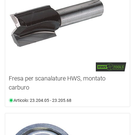
ALBIN KRAUS
(7)
ARBORTECH
(10)
BOSCH PROFESSIONAL
(6)
FAMAG
(1)
FESTOOL
(112)
FISCH
(1)
mostra di più ...
tipo prodotto
Fresa per scanalature HWS, montato
carburo
Accessori
(23)
Alesatore
(3)
Articolo: 23.204.05 - 23.205.68
Aste filettate
(1)
Bordo Di Taglio
(23)
Campo
(5)
Coltello
(1)