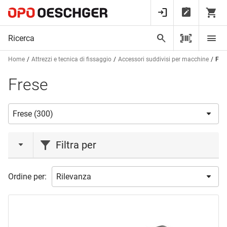
Home
Attrezzi e tecnica di fissaggio
Accessori suddivisi per macchine
Fre
Frese
Filtra per
azione
Ordine per:
Azione
(5)
marca