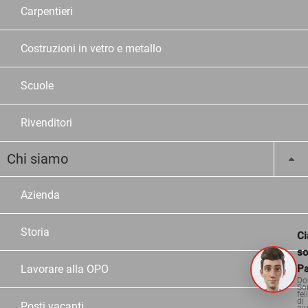
Carpentieri
Costruzioni in vetro e metallo
Scuole
Rivenditori
Chi siamo
Azienda
Storia
Ci
s
Pa
Lavorare alla OPO
Do
So
fel
di
Posti vacanti