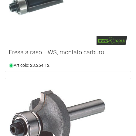
4
(1)
disponibilità
documento
(8)
19.0 mm
(1)
video
(13)
disponibile da magazzino
(172)
non più disponibile
(126)
Fresa a raso HWS, montato carburo
Articolo: 23.254.12