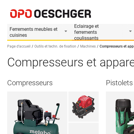
Eclairage et
Ferrements meubles et
ferrements
cuisines
coulissants
Page d’accueil
Outils et techn. de fixation
Machines
Compresseurs et app
Compresseurs et appare
Sélectionnez une langue (FR)
Compresseurs
Pistolets