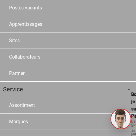
Postes vacants
Apprentissages
Sites
Collaborateurs
Partner
Service
Bo
je
Assortiment
su
Pa
Marques
De
qu
?
Je
su