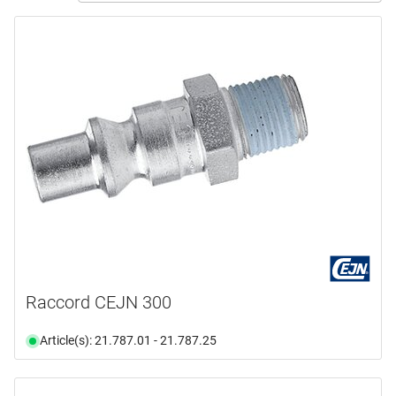
Action
(4)
marques
3M
(3)
ABA
(1)
ALDURO
(1)
CEJN
(11)
FESTOOL
(15)
MAX
(2)
en voir plus ...
type de produit
Raccord CEJN 300
Accessoires
(2)
Article(s): 21.787.01 - 21.787.25
Appareil de mesure
(1)
Bande
(1)