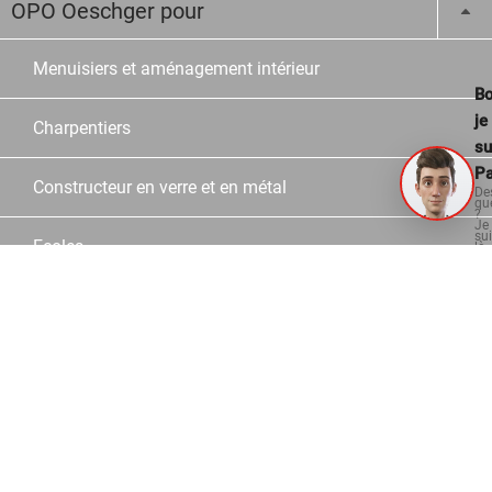
OPO Oeschger pour
Menuisiers et aménagement intérieur
Bo
je
Charpentiers
su
Pa
Constructeur en verre et en métal
De
qu
?
Je
su
Ecoles
là
po
vo
aid
Revente
À propos
Entreprise
Histoire