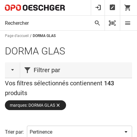
Page d’accueil
DORMA GLAS
DORMA GLAS
Filtrer par
Vos filtres sélectionnés contiennent
143
type de produit
produits
Accessoire d'adhésif
(1)
marques: DORMA GLAS
Arrêtoir
(3)
Arrêts
(2)
Arrêts de porte
(2)
Trier par:
Bande
(49)