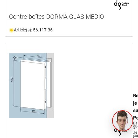
Contre-boîtes DORMA GLAS MEDIO
Article(s): 56.117.36
Bo
je
su
Pa
De
qu
?
Je
su