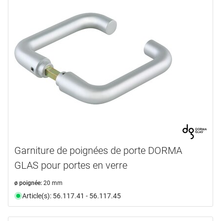
2,0 mm
(2)
De
jusqu’à
3,0 mm
(1)
mm
Sélectionner
Sélectionner
Garniture de poignées de porte DORMA
GLAS pour portes en verre
ø poignée:
20 mm
Article(s): 56.117.41 - 56.117.45