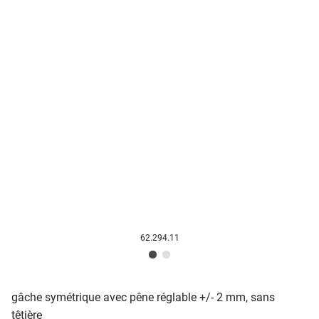
62.294.11
gâche symétrique avec pêne réglable +/- 2 mm, sans
têtière