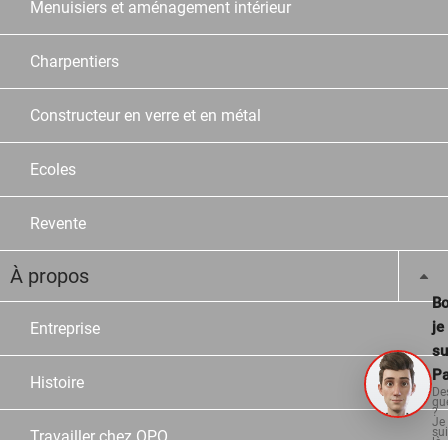
Menuisiers et aménagement intérieur
Charpentiers
Constructeur en verre et en métal
Ecoles
Revente
À propos
Bo
je
Entreprise
su
Pa
Histoire
De
qu
?
Je
su
Travailler chez OPO
là