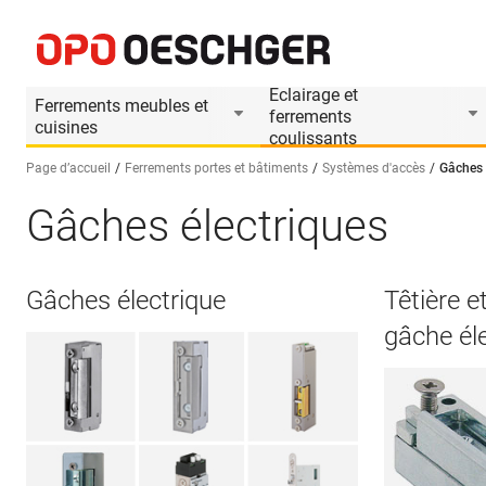
Eclairage et
Ferrements meubles et
ferrements
cuisines
coulissants
Page d’accueil
Ferrements portes et bâtiments
Systèmes d'accès
Gâches 
Gâches électriques
Sélectionnez une langue (FR)
Gâches électrique
Têtière e
gâche él