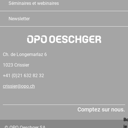
Séminaires et webinaires
Newsletter
Ch. de Longemarlaz 6
1023 Crissier
+41 (0)21 632 82 32
crissier@opo.ch
Comptez sur nous.
Bo
je
© OPO Oeschger SA