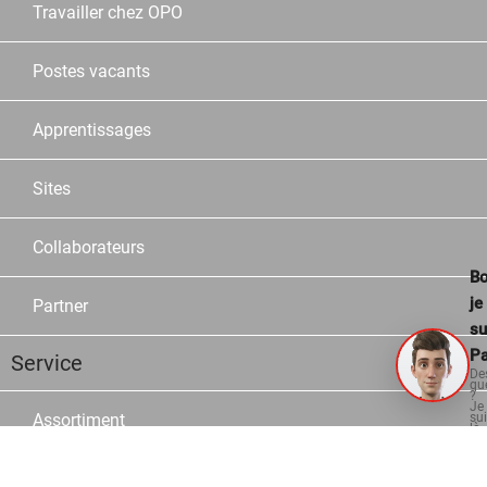
Travailler chez OPO
Postes vacants
Apprentissages
Sites
Collaborateurs
Bo
je
Partner
su
Pa
Service
De
qu
?
Je
Assortiment
su
là
po
vo
aid
Marques