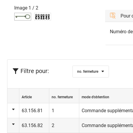
Image
1
/
2
Pour
Numéro de c
Filtre pour:
no. fermeture
Article
no. fermeture
mode d'obtention
63.156.81
1
Commande supplémenta
63.156.82
2
Commande supplémenta