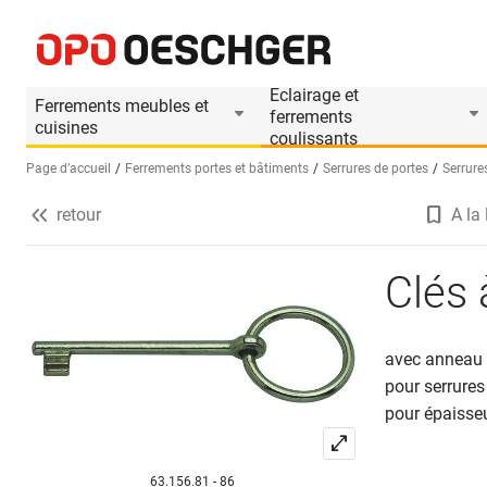
Clés à anneau WEBI
Informations produit
Le produit est accesso
Eclairage et
Ferrements meubles et
ferrements
cuisines
coulissants
Page d’accueil
Ferrements portes et bâtiments
Serrures de portes
Serrure
retour
A la 
Sélectionnez une langue (FR)
Clés
avec anneau
pour serrures
pour épaisse
63.156.81 - 86