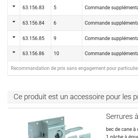
63.156.83
5
Commande supplémenta
63.156.84
6
Commande supplémenta
63.156.85
9
Commande supplémenta
63.156.86
10
Commande supplémenta
Recommandation de prix sans engagement pour particulie
Ce produit est un accessoire pour les p
Serrures 
bec de cane à
1 gâche à équ