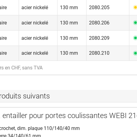
ire
acier nickelé
130 mm
2080.205
ire
acier nickelé
130 mm
2080.206
ire
acier nickelé
130 mm
2080.209
ire
acier nickelé
130 mm
2080.210
rs en CHF, sans TVA
roduits suivants
à entailler pour portes coulissantes WEBI 2
 crochet, dim. plaque 110/140/40 mm
erre 34/140/61 mm