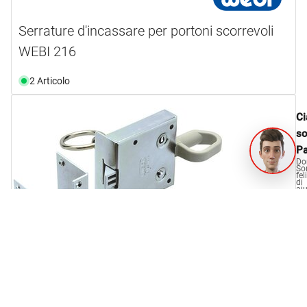
Serrature d'incassare per portoni scorrevoli
WEBI 216
2 Articolo
Ci
s
Pa
Do
So
fel
di
aiu