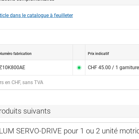
us connecter pour afficher et télécharger les fichiers CAD.
rticle dans le catalogue à feuilleter
nexion
Numéro fabrication
Prix indicatif
Z10K800AE
CHF 45.00 / 1 garniture
rs en CHF, sans TVA
roduits suivants
LUM SERVO-DRIVE pour 1 ou 2 unité motric