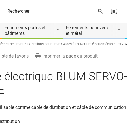
ire de
Ferrements portes et
Ferrements pour verre
bâtiments
et métal
tèmes de tiroirs
Extensions pour tiroir
Aides à l'ouverture électromécaniques
C
liste de favoris
imprimer la page du produit
e électrique BLUM SERVO-
E
tilisable comme câble de distrbution et câble de communication
istribution