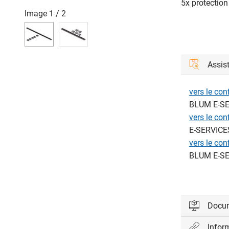
5x protection
Image
1
/
2
Assis
vers le co
BLUM E-SE
vers le co
E-SERVICE
vers le co
BLUM E-SE
Docu
Infor