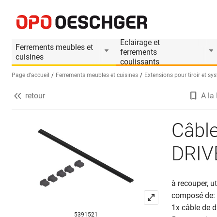
Câble électrique BLUM SERVO-DRIVE
Informations produit
Le produit est accesso
Eclairage et
Ferrements meubles et
ferrements
cuisines
coulissants
Page d’accueil
Ferrements meubles et cuisines
Extensions pour tiroir et sys
retour
A la 
Sélectionnez une langue (FR)
Câbl
DRIV
à recouper,
u
composé de:
1x câble de d
5391521