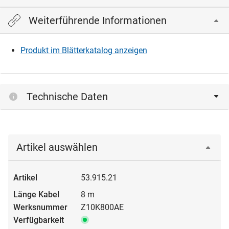
Weiterführende Informationen
Bitte einloggen, um die CAD‑Dateien anzeigen und
herunterladen zu können.
Produkt im Blätterkatalog anzeigen
Einloggen
Technische Daten
Artikel auswählen
53.915.21
8 m
Z10K800AE