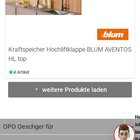
Kraftspeicher Hochliftklappe BLUM AVENTOS
HL top
4 Artikel
weitere Produkte laden
Ha
ic
OPO Oeschger für
bi
Pa