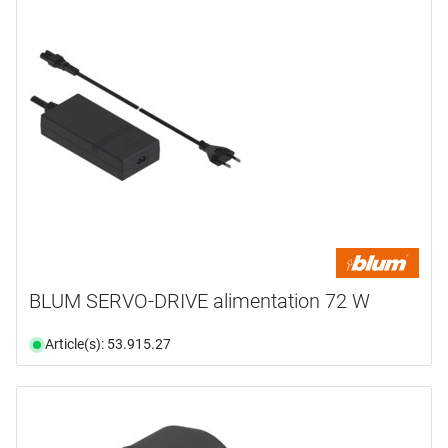
marques
BLUM
(28)
HAILO
(1)
HETTICH
(16)
type de produit
Alimentation
(1)
Attache-câbles
(1)
Butoirs
(4)
BLUM SERVO-DRIVE alimentation 72 W
Câbles
(8)
Capuchon
(3)
Article(s): 53.915.27
Gabarit
(1)
en voir plus ...
domaine d'application