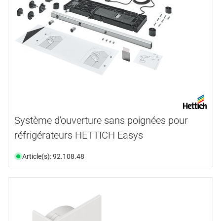
disponibilité
CAO
(13)
document
(9)
disponible du stock
(36)
vidéo
(2)
n'est plus disponible
(9)
Sélectionner
Système d'ouverture sans poignées pour
réfrigérateurs HETTICH Easys
Article(s): 92.108.48