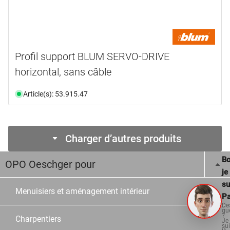
Profil support BLUM SERVO-DRIVE
horizontal, sans câble
Article(s): 53.915.47
Charger d’autres produits
Bo
OPO Oeschger pour
je
su
Menuisiers et aménagement intérieur
Pa
De
qu
?
Charpentiers
Je
su