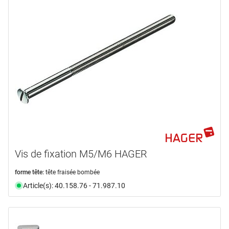
HAGER
(86)
HOPPE
(8)
MEGA
(10)
NICKAL
(4)
type de produit
Clés
(1)
Douille
(5)
Guide
(1)
Mécanique
(1)
Plaque de montage
(5)
Vis de fixation M5/M6 HAGER
Poignée
(14)
forme tête:
tête fraisée bombée
en voir plus ...
Article(s): 40.158.76 - 71.987.10
domaine d'application
montage