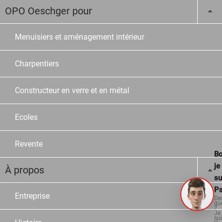
OPO Oeschger pour
Menuisiers et aménagement intérieur
Charpentiers
Constructeur en verre et en métal
Ecoles
Revente
Bo
je
À propos
su
Pa
Entreprise
De
qu
?
Je
su