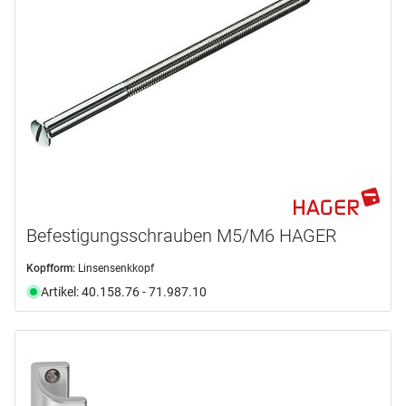
MEGA
(10)
NICKAL
(4)
Produktart
Führung
(1)
Griff
(14)
Hülse
(5)
Mechanik
(1)
Montageplatte
(5)
Befestigungsschrauben M5/M6 HAGER
Rasterrosette
(1)
Kopfform:
Linsensenkkopf
mehr anzeigen ...
Artikel: 40.158.76 - 71.987.10
Anwendungsbereich
Montage
Balkon
(6)
Fenster
(79)
für