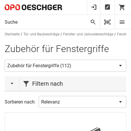
Startseite
Tür- und Baubeschläge
Fenster- und Jalousiebeschläge
Fenstergr
Zubehör für Fenstergriffe
Filtern nach
Marke
Sortieren nach:
GLUTZ
(2)
HAGER
(86)
HOPPE
(8)