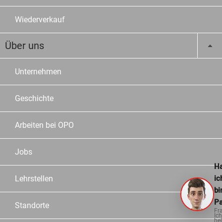
Wiederverkauf
Über uns
Unternehmen
Geschichte
Arbeiten bei OPO
Jobs
Ha
ic
Lehrstellen
bi
Pa
Standorte
Fr
Ich
hel