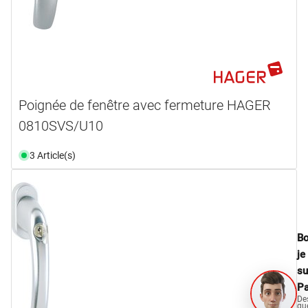
Poignée de fenêtre avec fermeture HAGER
0810SVS/U10
3 Article(s)
Bo
je
su
Pa
De
qu