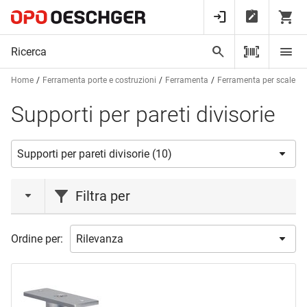
Home
Ferramenta porte e costruzioni
Ferramenta
Ferramenta per scale e p
Supporti per pareti divisorie
Filtra per
marca
Ordine per:
DEKA
(3)
KWS
(5)
SANER
(1)