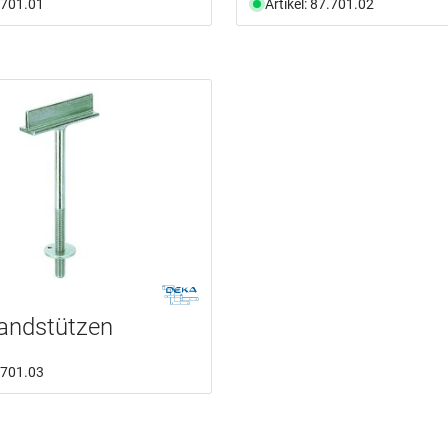
7.701.01
Artikel: 87.701.02
andstützen
7.701.03