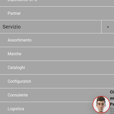
Partner
Servizio
Assortimento
Marche
Cataloghi
Configuratori
Ci
Consulente
s
Pa
Logistica
Do
So
fel