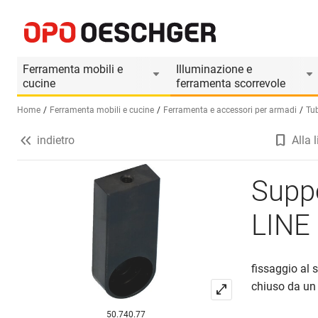
Supporti finali per tubi armadi OK-LINE
Informazioni prodotto
Accessori adatti
Il
Ferramenta mobili e
Illuminazione e
cucine
ferramenta scorrevole
Home
Ferramenta mobili e cucine
Ferramenta e accessori per armadi
Tub
indietro
Alla l
Seleziona una lingua (IT)
Suppo
LINE
fissaggio al s
chiuso da un 
50.740.77