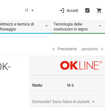
IT
Accedi
Precedente
prossimo
Attrezzi e tecnica di
Tecnologia delle
fissaggio
costruzioni in legno
Precedente
prossimo
OK-
filetto
M 6
Domande? Sono felice di aiutarti.