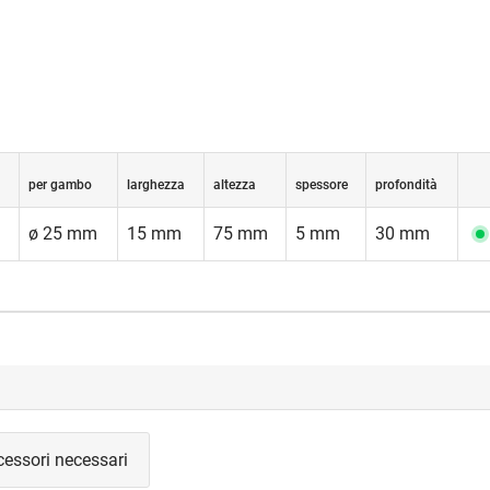
per gambo
larghezza
altezza
spessore
profondità
ø 25 mm
15 mm
75 mm
5 mm
30 mm
cessori necessari