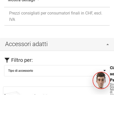
Prezzi consigliati per consumatori finali in CHF, escl.
IVA
Accessori adatti
Filtro per:
Ci
Tipo di accessorio
s
Pa
Do
So
fel
di
aiu