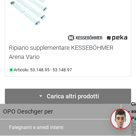
Ripiano supplementare KESSEBÖHMER
Arena Vario
Articolo: 53.148.95 - 53.148.97
Carica altri prodotti
Ci
OPO Oeschger per
s
Pa
Do
Falegnami e arredi interni
So
fel
di