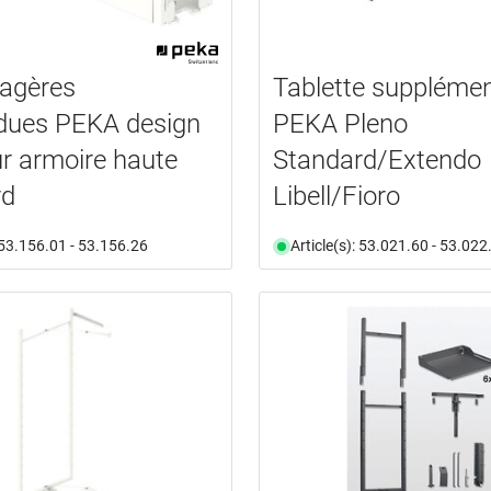
tagères
Tablette supplémen
dues PEKA design
PEKA Pleno
ur armoire haute
Standard/Extendo
rd
Libell/Fioro
: 53.156.01 - 53.156.26
Article(s): 53.021.60 - 53.022