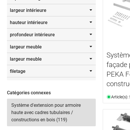
avec amortisseur
(1)
largeur intérieure
pousser pour ouvrir
(1)
De
jusqu’à
hauteur intérieure
kg
De
jusqu’à
profondeur intérieure
De
jusqu’à
largeur meuble
Sélectionner
De
jusqu’à
Système
largeur meuble
Sélectionner
600 mm
(4)
mm
façade 
450 mm
(2)
filetage
Sélectionner
PEKA F
750 mm
(2)
De
jusqu’à
constru
Sélectionner
M 5
(1)
mm
Catégories connexes
Article(s)
Système d'extension pour armoire
Sélectionner
haute avec cadres tubulaires /
constructions en bois (119)