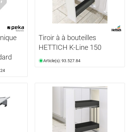
onique
Tiroir à à bouteilles
HETTICH K-Line 150
dard
Article(s): 93.527.84
.24