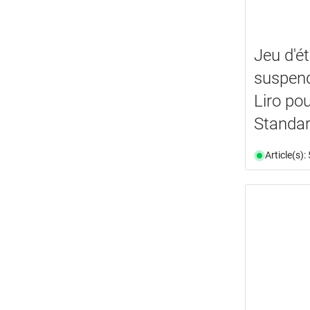
Jeu d'é
suspen
Liro po
Standa
Article(s)