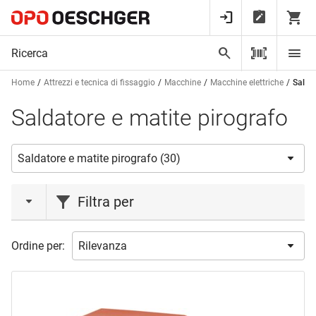
Home
Attrezzi e tecnica di fissaggio
Macchine
Macchine elettriche
Saldat
Saldatore e matite pirografo
Filtra per
marca
Ordine per:
ENGEL
(3)
ERSA
(14)
PEBARO
(12)