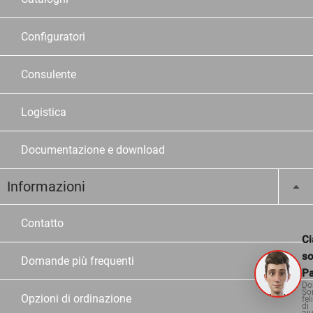
Configuratori
Consulente
Logistica
Documentazione e download
Informazioni
Contatto
Ci
s
Domande più frequenti
Pa
Do
So
Opzioni di ordinazione
fel
di