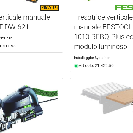
erticale manuale
Fresatrice verticale
T DW 621
manuale FESTOOL
1010 REBQ-Plus c
ystainer
modulo luminoso
21.411.98
imballaggio:
Systainer
Articolo: 21.422.50