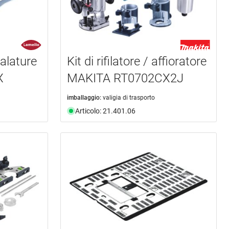
alature
Kit di rifilatore / affioratore
X
MAKITA RT0702CX2J
imballaggio:
valigia di trasporto
Articolo: 21.401.06