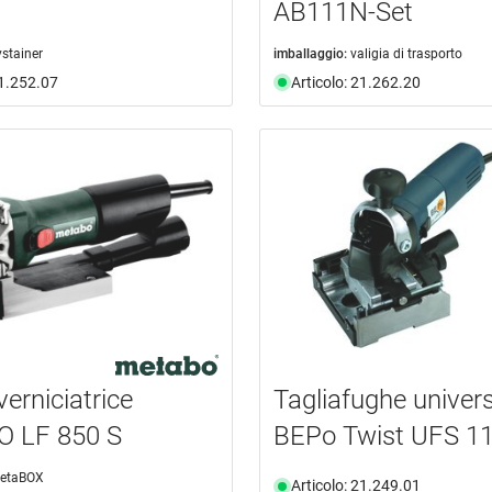
AB111N-Set
ystainer
imballaggio:
valigia di trasporto
21.252.07
Articolo: 21.262.20
erniciatrice
Tagliafughe univer
 LF 850 S
BEPo Twist UFS 11
etaBOX
Articolo: 21.249.01