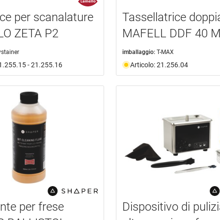
ice per scanalature
Tassellatrice doppi
O ZETA P2
MAFELL DDF 40 M
ystainer
imballaggio:
T-MAX
21.255.15 - 21.255.16
Articolo: 21.256.04
nte per frese
Dispositivo di puliz