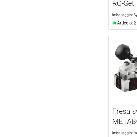
RQ-Set
imballaggio:
S
Articolo: 
Fresa sv
METABO
imballaggio:
m