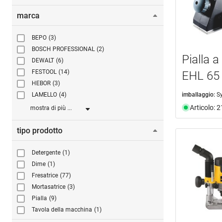
marca
BEPO
(3)
BOSCH PROFESSIONAL
(2)
Pialla
DEWALT
(6)
FESTOOL
(14)
EHL 65
HEBOR
(3)
imballaggio:
S
LAMELLO
(4)
Articolo: 
mostra di più ...
tipo prodotto
Detergente
(1)
Dime
(1)
Fresatrice
(77)
Mortasatrice
(3)
Pialla
(9)
Tavola della macchina
(1)