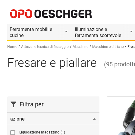
Ferramenta mobili e
Illuminazione e
cucine
ferramenta scorrevole
Home
Attrezzi e tecnica di fissaggio
Macchine
Macchine elettriche
Fres
Fresare e piallare
Seleziona una lingua (IT)
(
95
prodott
Filtra per
azione
Liquidazione magazzino
(1)