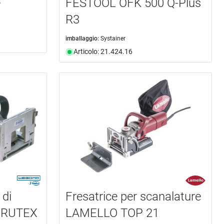
e
FESTOOL OFK 500 Q-Plus
R3
imballaggio:
Systainer
Articolo: 21.424.16
 di
Fresatrice per scanalature
IRUTEX
LAMELLO TOP 21