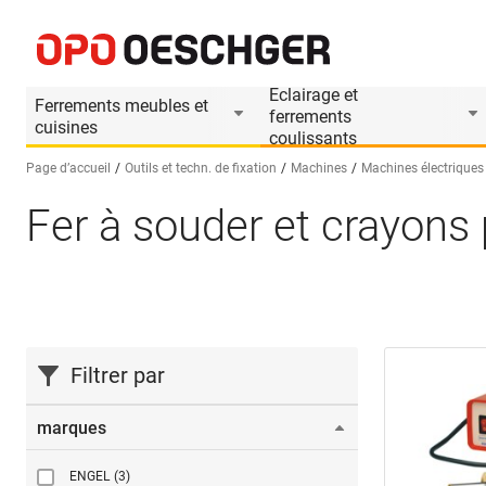
Eclairage et
Ferrements meubles et
ferrements
cuisines
coulissants
Page d’accueil
Outils et techn. de fixation
Machines
Machines électriques
Fer à souder et crayons
Sélectionnez une langue (FR)
Filtrer par
marques
ENGEL
(3)