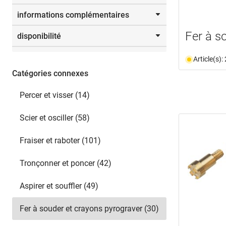
5,3 mm
(1)
129,0 mm
(1)
informations complémentaires
7,8 mm
(1)
De
jusqu’à
Fer à s
disponibilité
document
(1)
W
disponible du stock
(28)
Article(s)
n'est plus disponible
(2)
Catégories connexes
Sélectionner
Percer et visser (14)
Scier et osciller (58)
Fraiser et raboter (101)
Tronçonner et poncer (42)
Aspirer et souffler (49)
Fer à souder et crayons pyrograver (30)