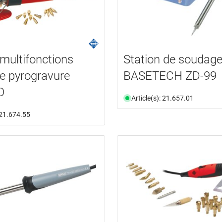
 multifonctions
Station de soudag
de pyrogravure
BASETECH ZD-99
O
Article(s): 21.657.01
: 21.674.55