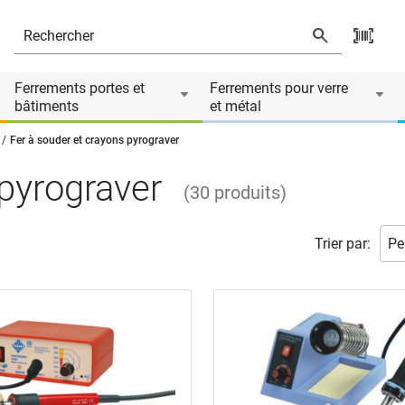
Ferrements portes et
Ferrements pour verre
bâtiments
et métal
Fer à souder et crayons pyrograver
 pyrograver
(
30
produits
)
Trier par: