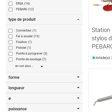
ERSA
(14)
PEBARO
(12)
type de produit
Station
Connecteur
(1)
Fer à souder
(13)
stylos 
Fixation
(1)
PEBAR
Pistolet
(1)
Pointe à pyrograver
(3)
Article(s)
Pointe de soudage
(7)
en voir plus ...
forme
longueur
burin étroit
(1)
burin large
(1)
ø
78,0 mm
(1)
pointe de crayon
(1)
84,0 mm
(1)
pointe de crayon longue
(1)
puissance
5,1 mm
(2)
119,0 mm
(1)