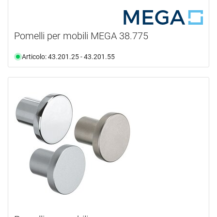
spazzolato opaco
(18)
thermopatinato®
(12)
verniciato
(2)
Pomelli per mobili MEGA 38.775
zigrinata
(1)
Articolo: 43.201.25 - 43.201.55
zincato e patinato
(18)
zincato e patinato antico
(7)