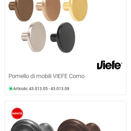
marca
GOLL
(1)
HAGER
(148)
HETTICH
(51)
HEUSSER
(2)
HEWI
(5)
MEGA
(3)
mostra di più ...
Pomello di mobili VIEFE Como
tipo prodotto
Articolo: 43.013.05 - 43.013.09
Maniglia
(1)
Pulsante
(273)
Rosetta
(2)
campo di applicazione