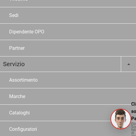
Sedi
Dipendente OPO
Partner
Servizio
Assortimento
Marche
Ci
s
Cataloghi
Pa
Do
So
Configuratori
fel
di