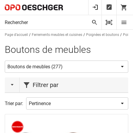
Page d’accueil
Ferrements meubles et cuisines
Poignées et boutons
Poign
Boutons de meubles
Filtrer par
action
Trier par:
Liquidations
(5)
Nouveauté
(2)