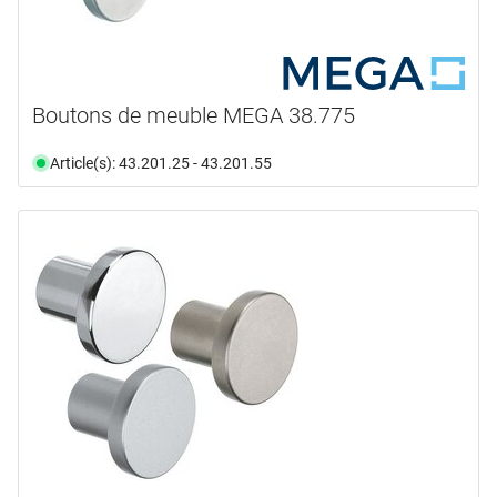
rouillé
(14)
saphir
(1)
satiné
(13)
thermopatiné®
(12)
Boutons de meuble MEGA 38.775
zingué et patiné
(18)
Article(s): 43.201.25 - 43.201.55
zingué et patiné antique
(7)