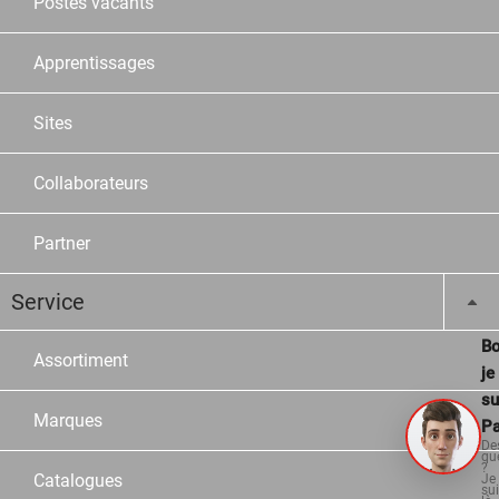
Postes vacants
Apprentissages
Sites
Collaborateurs
Partner
Service
Bo
Assortiment
je
su
Marques
Pa
De
qu
?
Catalogues
Je
su