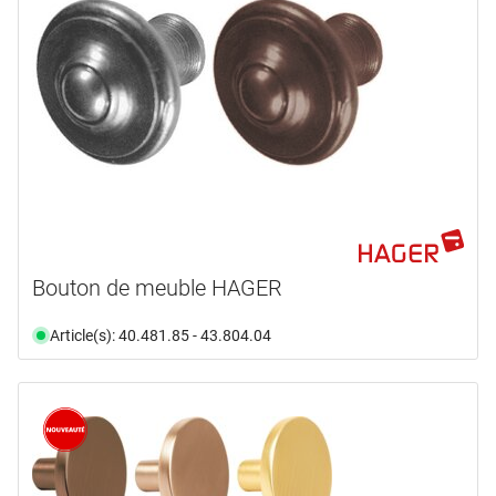
marques
GOLL
(1)
HAGER
(148)
HETTICH
(51)
HEUSSER
(2)
HEWI
(5)
MEGA
(3)
en voir plus ...
Bouton de meuble HAGER
type de produit
Article(s): 40.481.85 - 43.804.04
Bouton
(273)
Poignée
(1)
rosace
(2)
domaine d'application