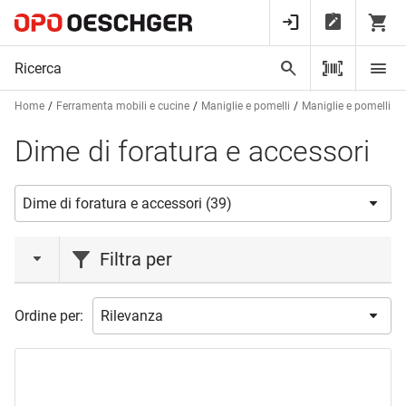
Home
Ferramenta mobili e cucine
Maniglie e pomelli
Maniglie e pomelli pe
Dime di foratura e accessori
Filtra per
marca
Ordine per:
CONFALONIERI
(1)
GOLL
(1)
HAGER
(10)