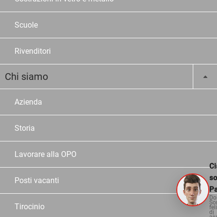
Scuole
Rivenditori
Chi siamo
Azienda
Storia
Lavorare alla OPO
Ci
s
Posti vacanti
Pa
Do
So
Tirocinio
fel
di