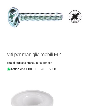
HETTICH
(18)
IQ-Tools
(1)
PROFIX
(1)
mostra di più ...
tipo prodotto
Accessori
(2)
Viti per maniglie mobili M 4
Cappucci
(4)
Capsule ficci
(1)
tipo di taglio:
a croce / bit a intaglio
Chiodo
(5)
Articolo: 41.001.10 - 41.002.50
Detergente
(1)
Dime
(10)
mostra di più ...
campo di applicazione