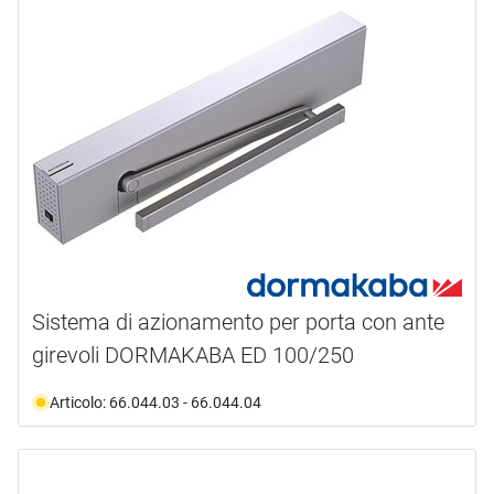
GEZE
(3)
GLUTZ
(6)
G-U
(1)
tipo prodotto
Comando
(1)
Interruttore
(1)
Portapiatti
(1)
Telecomando
(1)
Transmissione
(11)
Sistema di azionamento per porta con ante
linea di prodotti
girevoli DORMAKABA ED 100/250
tipo di porta
System 55
(1)
Articolo: 66.044.03 - 66.044.04
montaggio
porta a battuta
(4)
porta antifumo
(2)
materiale
incassato
(1)