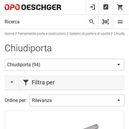
Home
Ferramenta porte e costruzioni
Sistemi di porte e di uscite
Chiudipor
Chiudiporta
Filtra per
marca
Ordine per:
ASSA ABLOY
(11)
DORMAKABA
(38)
GEZE
(30)