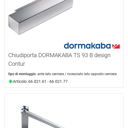
TS 98
(2)
disponibilità
CAD
(1)
TS 99
(6)
documento
(51)
disponibile da magazzino
(68)
Selezione
video
(5)
su richiesta
(1)
Selezione
non più disponibile
(25)
Chiudiporta DORMAKABA TS 93 B design
Contur
tipo di montaggio:
ante lato cerniere / rovesciato lato opposto cerniere
Articolo: 66.021.61 - 66.021.77