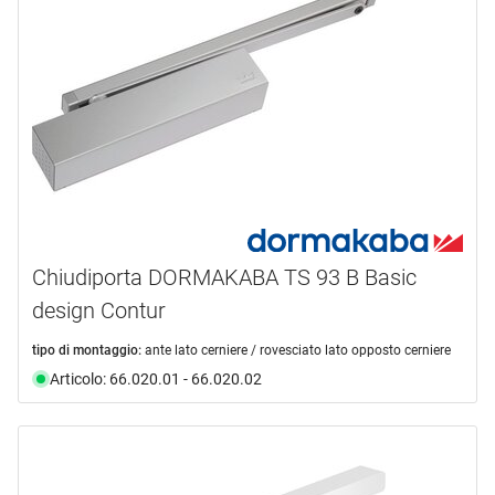
G-U
(1)
HAGER
(3)
KENWA
(4)
mostra di più ...
tipo prodotto
Ammortizzatore
(2)
Chiudiporta
(76)
Chiudiporta DORMAKABA TS 93 B Basic
Guida di scorrimento
(3)
design Contur
Nastro
(2)
Piastra di montaggio
(3)
tipo di montaggio:
ante lato cerniere / rovesciato lato opposto cerniere
Articolo: 66.020.01 - 66.020.02
Strumento promozionale - print
(5)
campo di applicazione
linea di prodotti
Porte a battuta
(66)