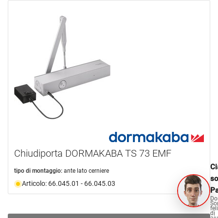
Chiudiporta DORMAKABA TS 73 EMF
Ci
tipo di montaggio:
ante lato cerniere
s
Articolo: 66.045.01 - 66.045.03
Pa
Do
So
fel
di