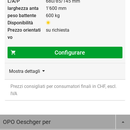
680/85/145 mm
1'600 mm
600 kg
su richiesta
Configurare
Mostra dettagli
Prezzi consigliati per consumatori finali in CHF, escl.
IVA
OPO Oeschger per