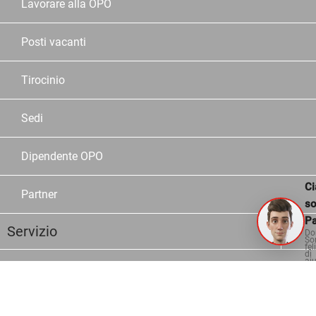
Lavorare alla OPO
Posti vacanti
Tirocinio
Sedi
Dipendente OPO
Ci
Partner
s
Pa
Servizio
Do
So
fel
di
aiu
Assortimento
Marche