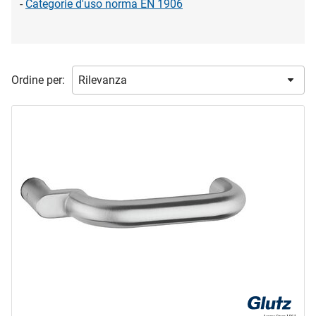
-
Categorie d'uso norma EN 1906
marca
ASSA ABLOY
(1)
DORMAKABA
(2)
Ordine per:
EFF-EFF
(1)
FSB
(10)
GLUTZ
(36)
HAGER
(13)
mostra di più ...
tipo prodotto
Dispositivo RFID
(6)
Guarnizione di cambiamento
(3)
Guarnizione di maniglie per porta
(20)
Maniglia
(1)