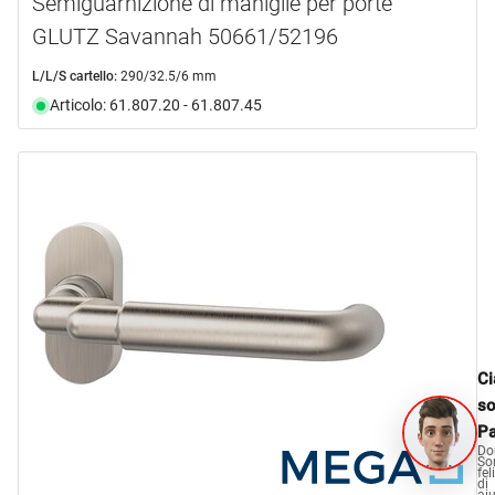
Semiguarnizione di maniglie per porte
GLUTZ Savannah 50661/52196
L/L/S cartello:
290/32.5/6 mm
Articolo: 61.807.20 - 61.807.45
Ci
s
Pa
Do
So
fel
di