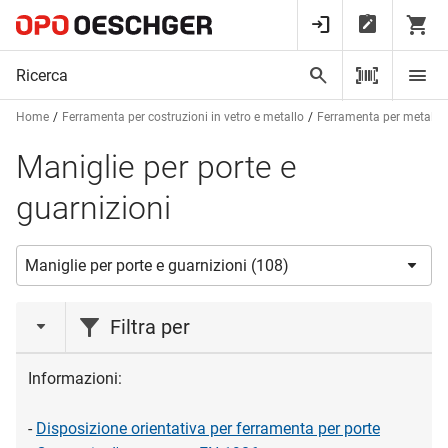
Home
Ferramenta per costruzioni in vetro e metallo
Ferramenta per metalcos
Maniglie per porte e
guarnizioni
Filtra per
azione
Informazioni:
Liquidazione magazzino
(1)
-
Disposizione orientativa per ferramenta per porte