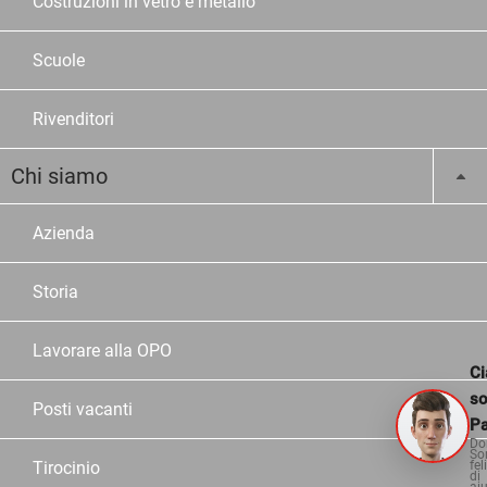
Costruzioni in vetro e metallo
Scuole
Rivenditori
Chi siamo
Azienda
Storia
Lavorare alla OPO
Ci
s
Posti vacanti
Pa
Do
So
fel
Tirocinio
di