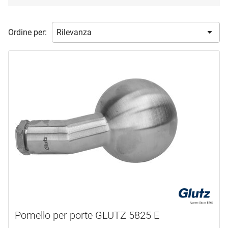
marca
Ordine per:
FSB
(3)
GLUTZ
(8)
HOPPE
(3)
KWS
(1)
MEGA
(5)
NICKAL
(13)
mostra di più ...
tipo prodotto
Manopola_Mezzo Set
(22)
Pulsante
(15)
campo di applicazione
Pomello per porte GLUTZ 5825 E