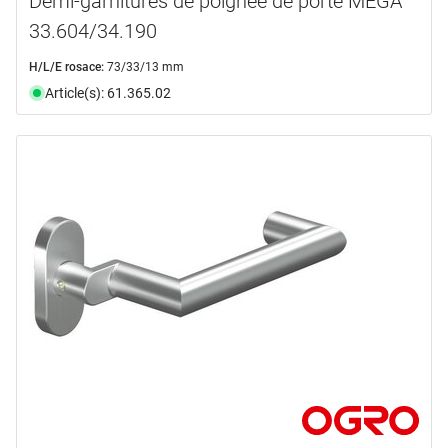
Demi-garnitures de poignée de porte MEGA
33.604/34.190
H/L/E rosace:
73/33/13 mm
Article(s): 61.365.02