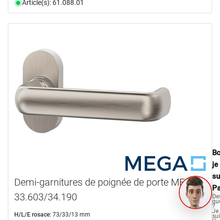
Article(s): 61.088.01
Bo
je
su
Demi-garnitures de poignée de porte MEGA
Pa
33.603/34.190
De
qu
?
Je
H/L/E rosace:
73/33/13 mm
su