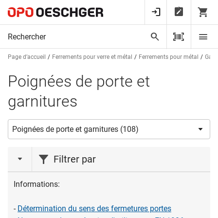
Page d’accueil
Ferrements pour verre et métal
Ferrements pour métal
Garn
Poignées de porte et
garnitures
Filtrer par
action
Informations:
Vente de stock
(1)
-
Détermination du sens des fermetures portes