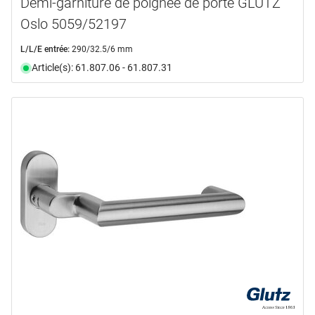
Demi-garniture de poignée de porte GLUTZ
Oslo 5059/52197
L/L/E entrée:
290/32.5/6 mm
Article(s): 61.807.06 - 61.807.31