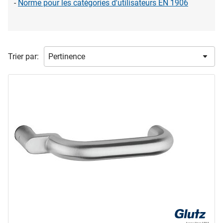
-
Norme pour les catégories d'utilisateurs EN 1906
marques
ASSA ABLOY
(1)
DORMAKABA
(2)
Trier par:
EFF-EFF
(1)
FSB
(10)
GLUTZ
(36)
HAGER
(13)
en voir plus ...
type de produit
Appareil RFID
(6)
Clavier à code
(2)
Demi-garnitures de poignée de porte
(71)
Garniture de changement
(3)