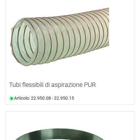
FESTOOL
(1)
HY-GEAR
(1)
INCA
(3)
JET
(5)
METABO
(2)
mostra di più ...
tipo prodotto
Aspirapolvere
(14)
Tubi flessibili di aspirazione PUR
Barra
(3)
Cappucci
(1)
Articolo: 22.950.08 - 22.950.15
Connettore
(5)
Curva Del Tubo
(3)
Filtro
(6)
mostra di più ...