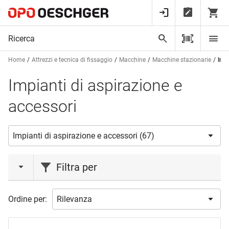
Home
Attrezzi e tecnica di fissaggio
Macchine
Macchine stazionarie
Impi
Impianti di aspirazione e
accessori
Filtra per
marca
Ordine per:
FELDER
(4)