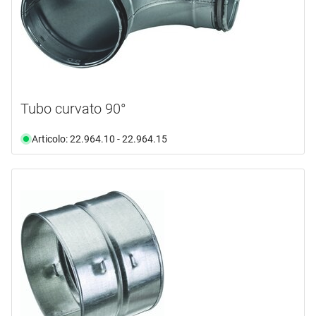
disponibilità
documento
(1)
mostra di più ...
video
(1)
disponibile da magazzino
(51)
Selezione
non più disponibile
(16)
Tubo curvato 90°
Articolo: 22.964.10 - 22.964.15