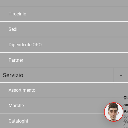
Tirocinio
Sedi
Dipendente OPO
Partner
Servizio
Assortimento
Ci
s
Marche
Pa
Do
So
Cataloghi
fel
di