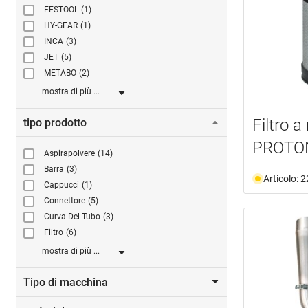
FESTOOL
(1)
HY-GEAR
(1)
INCA
(3)
JET
(5)
METABO
(2)
mostra di più ...
Filtro a
tipo prodotto
PROTO
Aspirapolvere
(14)
Barra
(3)
Articolo: 
Cappucci
(1)
Connettore
(5)
Curva Del Tubo
(3)
Filtro
(6)
mostra di più ...
Tipo di macchina