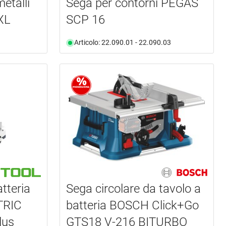
etalli
Sega per contorni PEGAS
XL
SCP 16
Articolo: 22.090.01 - 22.090.03
atteria
Sega circolare da tavolo a
TRIC
batteria BOSCH Click+Go
lus
GTS18 V-216 BITURBO