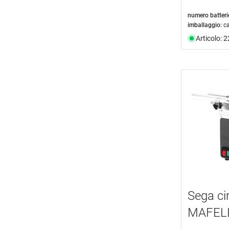
numero batteri
imballaggio:
c
Articolo: 
Sega ci
MAFELL