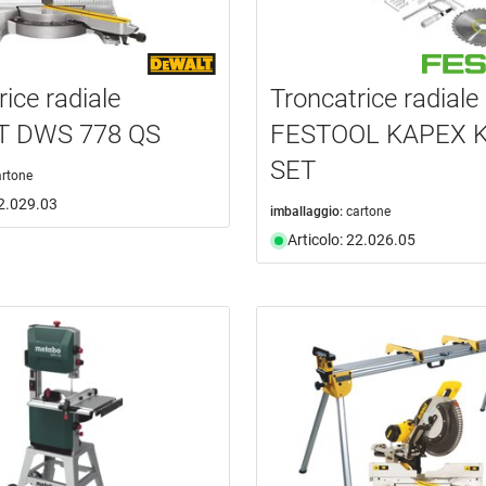
ice radiale
Troncatrice radiale
 DWS 778 QS
FESTOOL KAPEX K
SET
artone
22.029.03
imballaggio:
cartone
Articolo: 22.026.05