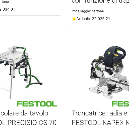
con funzione di tra
artone
22.034.01
imballaggio:
cartone
Articolo: 22.025.21
rcolare da tavolo
Troncatrice radiale
L PRECISIO CS 70
FESTOOL KAPEX K