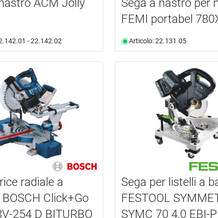
nastro ACM Jolly
Sega a nastro per m
FEMI portabel 780
22.142.01 - 22.142.02
Articolo: 22.131.05
ice radiale a
Sega per listelli a b
a BOSCH Click+Go
FESTOOL SYMME
V-254 D BITURBO
SYMC 70 4,0 EBI-P