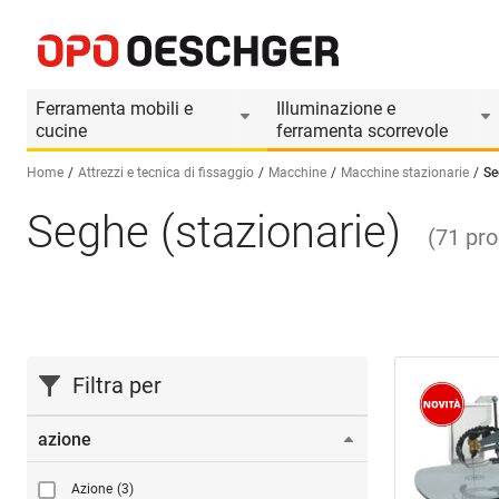
Ferramenta mobili e
Illuminazione e
cucine
ferramenta scorrevole
Home
Attrezzi e tecnica di fissaggio
Macchine
Macchine stazionarie
Se
Seghe (stazionarie)
Seleziona una lingua (IT)
(
71
pro
Filtra per
azione
Azione
(3)