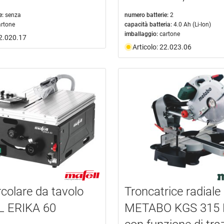
e:
senza
numero batterie:
2
artone
capacità batteria:
4.0 Ah (Li-Ion)
imballaggio:
cartone
22.020.17
Articolo: 22.023.06
rcolare da tavolo
Troncatrice radiale
 ERIKA 60
METABO KGS 315 