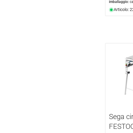
imballaggio:
c
Articolo: 
Sega ci
FESTOO