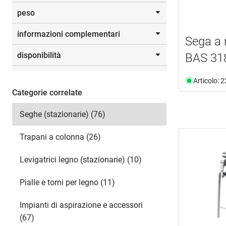
mostra di più ...
40WZ
(1)
5.0 Ah (Li-Ion)
(2)
peso
Z40
(1)
Selezione
cartone
(28)
5.5 Ah (LiHD)
(1)
WD42
(4)
Systainer
(4)
informazioni complementari
Z42
(1)
Sega a
Da
a
T48
(1)
disponibilità
BAS 318
documento
(40)
W48
(2)
video
(6)
60 MicroteQ
(1)
disponibile da magazzino
(48)
Articolo: 
W60
(1)
non più disponibile
(23)
Categorie correlate
Z60
(2)
Selezione
Z66
(1)
Seghe (stazionarie) (76)
Z72
(1)
Z84
(1)
Trapani a colonna (26)
120
(1)
Levigatrici legno (stazionarie) (10)
Pialle e torni per legno (11)
Impianti di aspirazione e accessori
(67)