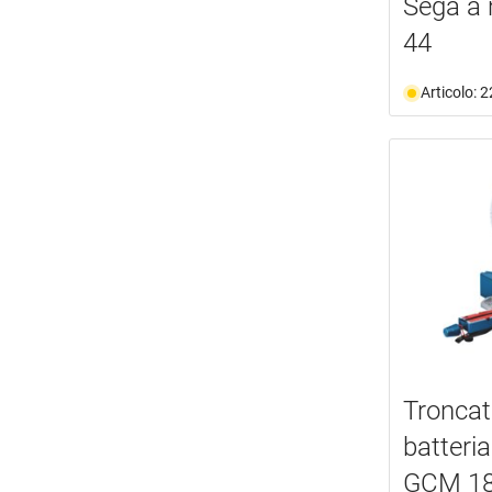
Sega a 
44
Articolo: 
Troncatr
batteri
GCM 18