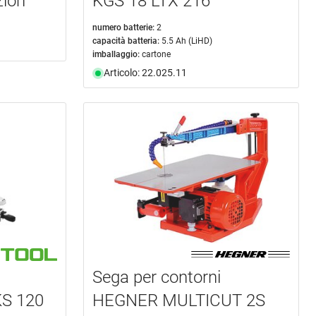
zion
KGS 18 LTX 216
numero batterie:
2
capacità batteria:
5.5 Ah (LiHD)
imballaggio:
cartone
Articolo: 22.025.11
Sega per contorni
S 120
HEGNER MULTICUT 2S