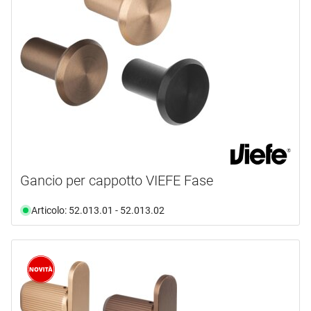
marca
BECCHETTI
(2)
CONFALONIERI
(4)
D LINE
(1)
FROST
(1)
FSB
(1)
HAGER
(73)
mostra di più ...
Gancio per cappotto VIEFE Fase
tipo prodotto
Articolo: 52.013.01 - 52.013.02
Detergente
(1)
Ganci
(331)
Maniglia per mobili
(3)
Rosetta
(2)
Spogliatoio
(15)