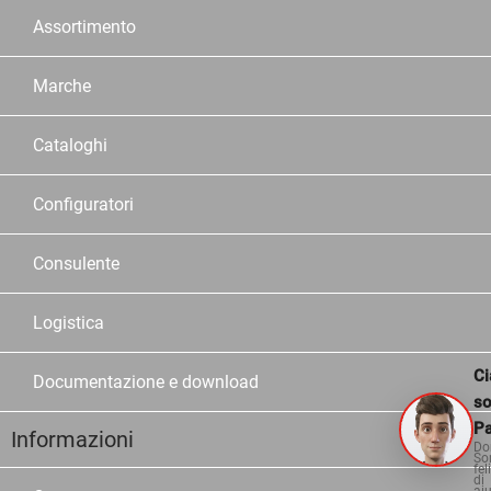
Assortimento
Marche
Cataloghi
Configuratori
Consulente
Logistica
Ci
Documentazione e download
s
Pa
Informazioni
Do
So
fel
di