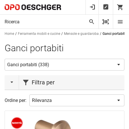
Home
Ferramenta mobili e cucine
Mensole e guardaroba
Ganci portabiti
Ganci portabiti
Filtra per
azione
Ordine per:
Liquidazione
(1)
Novità
(2)