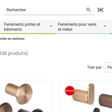
Ferrements portes et
Ferrements pour verre
bâtiments
et métal
chets de vestiaires
338
produits
)
Trier par: