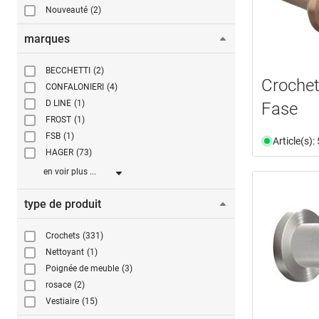
Nouveauté
(2)
marques
BECCHETTI
(2)
Crochet
CONFALONIERI
(4)
D LINE
(1)
Fase
FROST
(1)
FSB
(1)
Article(s)
HAGER
(73)
en voir plus ...
type de produit
Crochets
(331)
Nettoyant
(1)
Poignée de meuble
(3)
rosace
(2)
Vestiaire
(15)