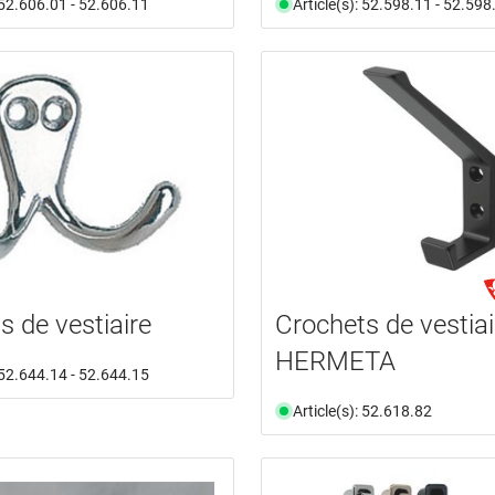
: 52.606.01 - 52.606.11
Article(s): 52.598.11 - 52.598
s de vestiaire
Crochets de vestiai
HERMETA
: 52.644.14 - 52.644.15
Article(s): 52.618.82