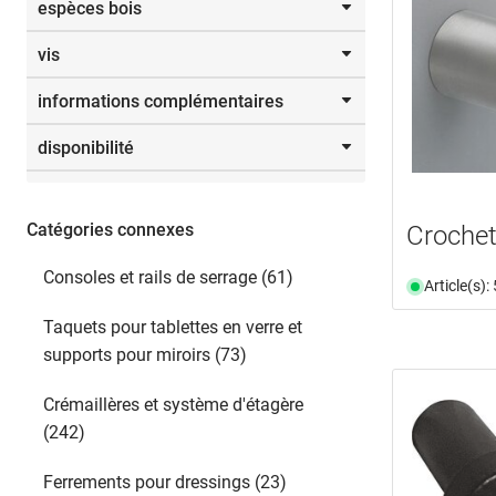
espèces bois
M 4
(1)
poncé
(1)
mm
M 6
(1)
recouvert de poudre
(6)
vis
chêne
(1)
rouillé
(5)
épicéa
(1)
satiné
(12)
informations complémentaires
Sélectionner
6.0
(1)
hêtre
(1)
thermopatiné®
(7)
zingué
(1)
disponibilité
document
(89)
zingué et patiné
(18)
vidéo
(1)
zingué et patiné antique
(1)
disponible du stock
(138)
sur demande
(2)
Catégories connexes
Crochet
n'est plus disponible
(198)
Consoles et rails de serrage (61)
Article(s)
Taquets pour tablettes en verre et
supports pour miroirs (73)
Crémaillères et système d'étagère
(242)
Ferrements pour dressings (23)