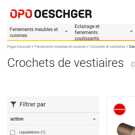
Eclairage et
Ferrements meubles et
ferrements
cuisines
coulissants
Page d’accueil
Ferrements meubles et cuisines
Consoles et vestiaires
Cro
Crochets de vestiaires
Sélectionnez une langue (FR)
(
Filtrer par
action
Liquidations
(1)