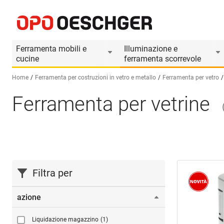
Ferramenta mobili e
Illuminazione e
cucine
ferramenta scorrevole
Home
Ferramenta per costruzioni in vetro e metallo
Ferramenta per vetro
Ferramenta per vetrine
Seleziona una lingua (IT)
Filtra per
azione
Liquidazione magazzino
(1)