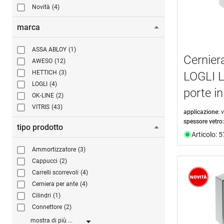
Novità
(4)
marca
ASSA ABLOY
(1)
Cerniera
AWESO
(12)
HETTICH
(3)
LOGLI L
LOGLI
(4)
porte i
OK-LINE
(2)
VITRIS
(43)
applicazione:
v
spessore vetro:
tipo prodotto
Articolo: 
Ammortizzatore
(3)
Cappucci
(2)
Carrelli scorrevoli
(4)
Cerniera per ante
(4)
Cilindri
(1)
Connettore
(2)
mostra di più ...