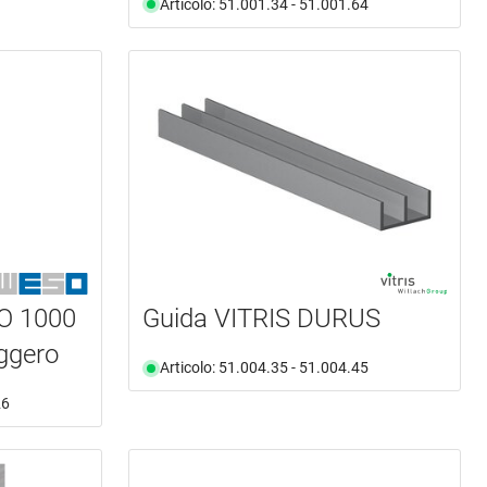
Articolo: 51.001.34 - 51.001.64
O 1000
Guida VITRIS DURUS
eggero
Articolo: 51.004.35 - 51.004.45
26