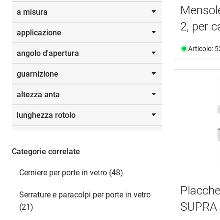
30.0 mm
(3)
Mensol
a misura
Selezione
senza molla
(7)
48.0 mm
(4)
2, per c
60.0 mm
(1)
applicazione
Selezione
a misura
(29)
Articolo: 
angolo d'apertura
vetro/vetro 90°
(1)
vetro/vetro 180°
(1)
guarnizione
90.0 °
(5)
vetro/vetro 135°
(1)
180.0 °
(3)
vetro/parete 90°
(1)
altezza anta
con o senza
(4)
270.0 °
(1)
lunghezza rotolo
2000.0
(4)
2.5
(2)
5.0
(2)
Categorie correlate
20.0
(1)
Cerniere per porte in vetro (48)
Placche
Serrature e paracolpi per porte in vetro
SUPRA
(21)