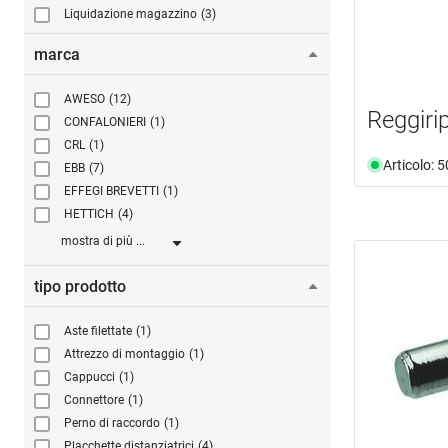
Liquidazione magazzino
(3)
marca
AWESO
(12)
Reggiri
CONFALONIERI
(1)
CRL
(1)
Articolo: 
EBB
(7)
EFFEGI BREVETTI
(1)
HETTICH
(4)
mostra di più ...
tipo prodotto
Aste filettate
(1)
Attrezzo di montaggio
(1)
Cappucci
(1)
Connettore
(1)
Perno di raccordo
(1)
Placchette distanziatrici
(4)