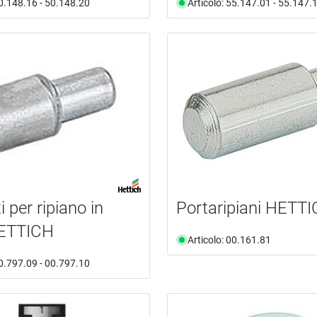
50.148.16 - 50.148.20
Articolo: 55.147.01 - 55.147.
 per ripiano in
Portaripiani HETT
HETTICH
Articolo: 00.161.81
00.797.09 - 00.797.10