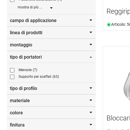
mostra di più ...
Reggiri
campo di applicazione
Articolo: 
linea di prodotti
mobili
(1)
vetro
(76)
montaggio
1000
(1)
1010
(1)
tipo di portatori
da serraggio
(16)
1040
(1)
1042
(1)
Mensole
(7)
1070
(1)
Supporto per scaffali
(63)
1413
(1)
1423
(1)
tipo di profilo
1560
(1)
1562
(1)
materiale
Profilo da parete
(1)
1570
(1)
Profilo di montaggio
(1)
colore
1572
(1)
acciaio
(18)
Bloccar
1582
(1)
acciaio inox
(26)
finitura
AL-WALL LITE
bianco
(2)
(1)
alluminio
(11)